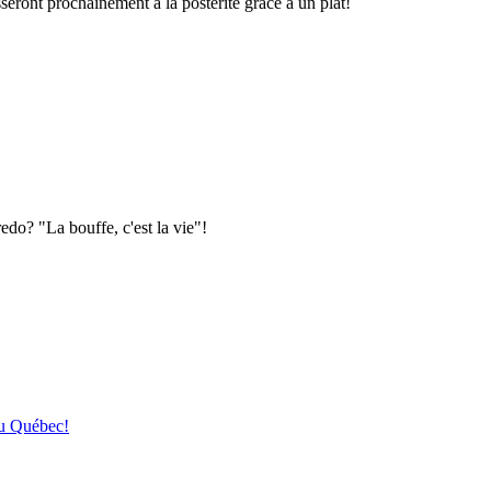
seront prochainement à la postérité grâce à un plat!
edo? "La bouffe, c'est la vie"!
au Québec!