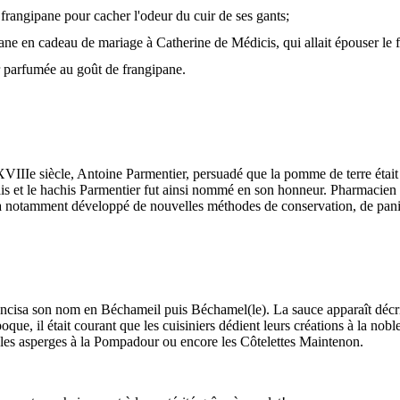
frangipane pour cacher l'odeur du cuir de ses gants;
ane en cadeau de mariage à Catherine de Médicis, qui allait épouser le f
ur parfumée au goût de frangipane.
 XVIIIe siècle, Antoine Parmentier, persuadé que la pomme de terre était 
çais et le hachis Parmentier fut ainsi nommé en son honneur. Pharmacien 
et a notamment développé de nouvelles méthodes de conservation, de panif
ncisa son nom en Béchameil puis Béchamel(le). La sauce apparaît décri
ue, il était courant que les cuisiniers dédient leurs créations à la nobl
, les asperges à la Pompadour ou encore les Côtelettes Maintenon.