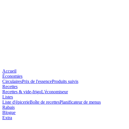
Accueil
Économies
Circulaires
Prix de l'essence
Produits suivis
Recettes
Recettes & vide-frigo
L'économiseur
Listes
Liste d'épicerie
Boîte de recettes
Planificateur de menus
Rabais
Blogue
Extra