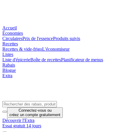
Accueil
Économies
Circulaires
Prix de l'essence
Produits suivis
Recettes
Recettes & vide-frigo
L'économiseur
Listes
Liste d'épicerie
Boîte de recettes
Planificateur de menus
Rabais
Blogue
Extra
Connectez-vous
ou
créez un compte
gratuitement
Découvrir l'Extra
Essai gratuit 14 jours