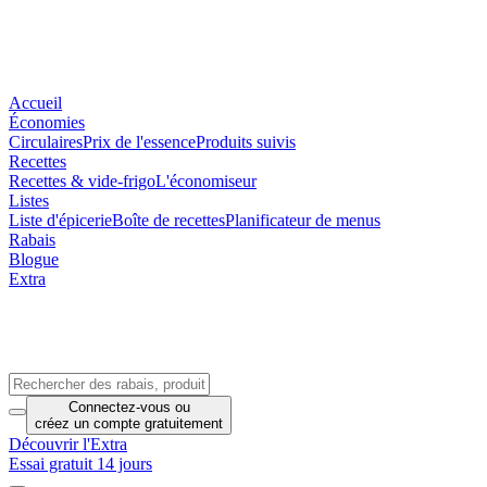
Accueil
Économies
Circulaires
Prix de l'essence
Produits suivis
Recettes
Recettes & vide-frigo
L'économiseur
Listes
Liste d'épicerie
Boîte de recettes
Planificateur de menus
Rabais
Blogue
Extra
Connectez-vous
ou
créez un compte
gratuitement
Découvrir l'Extra
Essai gratuit 14 jours