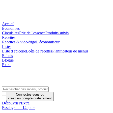
Accueil
Économies
Circulaires
Prix de l'essence
Produits suivis
Recettes
Recettes & vide-frigo
L'économiseur
Listes
Liste d'épicerie
Boîte de recettes
Planificateur de menus
Rabais
Blogue
Extra
Connectez-vous
ou
créez un compte
gratuitement
Découvrir l'Extra
Essai gratuit 14 jours