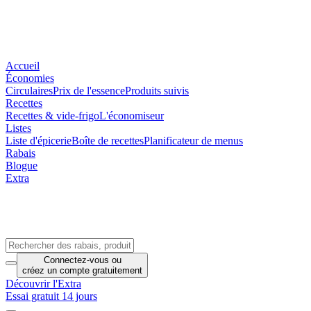
Accueil
Économies
Circulaires
Prix de l'essence
Produits suivis
Recettes
Recettes & vide-frigo
L'économiseur
Listes
Liste d'épicerie
Boîte de recettes
Planificateur de menus
Rabais
Blogue
Extra
Connectez-vous
ou
créez un compte
gratuitement
Découvrir l'Extra
Essai gratuit 14 jours