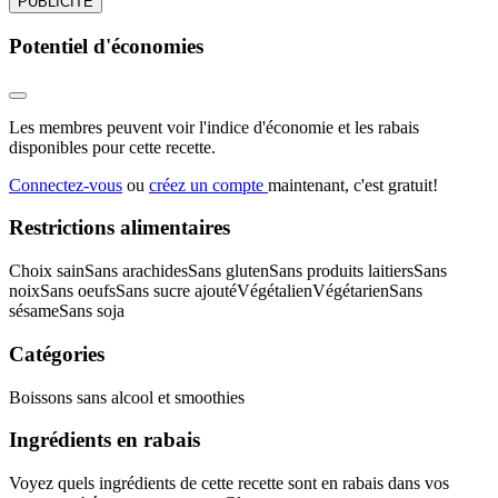
PUBLICITÉ
Potentiel d'économies
Les membres peuvent voir l'indice d'économie et les rabais
disponibles pour cette recette.
Connectez-vous
ou
créez un compte
maintenant, c'est gratuit!
Restrictions alimentaires
Choix sain
Sans arachides
Sans gluten
Sans produits laitiers
Sans
noix
Sans oeufs
Sans sucre ajouté
Végétalien
Végétarien
Sans
sésame
Sans soja
Catégories
Boissons sans alcool et smoothies
Ingrédients en rabais
Voyez quels ingrédients de cette recette sont en rabais dans vos