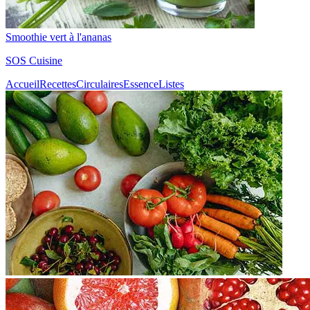
Smoothie vert à l'ananas
SOS Cuisine
Accueil
Recettes
Circulaires
Essence
Listes