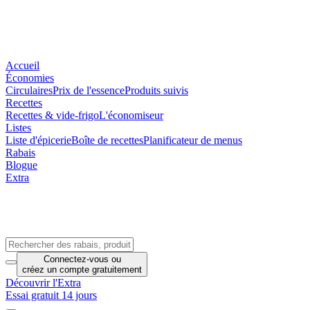
Accueil
Économies
Circulaires
Prix de l'essence
Produits suivis
Recettes
Recettes & vide-frigo
L'économiseur
Listes
Liste d'épicerie
Boîte de recettes
Planificateur de menus
Rabais
Blogue
Extra
Connectez-vous
ou
créez un compte
gratuitement
Découvrir l'Extra
Essai gratuit 14 jours