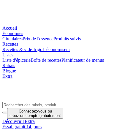
Accueil
Économies
Circulaires
Prix de l'essence
Produits suivis
Recettes
Recettes & vide-frigo
L'économiseur
Listes
Liste d'épicerie
Boîte de recettes
Planificateur de menus
Rabais
Blogue
Extra
Connectez-vous
ou
créez un compte
gratuitement
Découvrir l'Extra
Essai gratuit 14 jours