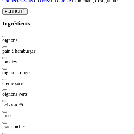
Connectez-vous
ou
créez un compte
maintenant, c'est gratuit!
PUBLICITÉ
Ingrédients
oignons
pain à hamburger
tomates
oignons rouges
crème sure
oignons verts
poivron rôti
limes
pois chiches