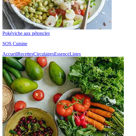
Pokéviche aux pétoncles
SOS Cuisine
Accueil
Recettes
Circulaires
Essence
Listes