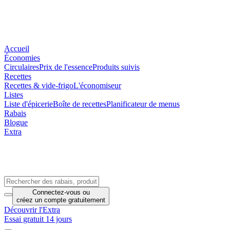
Accueil
Économies
Circulaires
Prix de l'essence
Produits suivis
Recettes
Recettes & vide-frigo
L'économiseur
Listes
Liste d'épicerie
Boîte de recettes
Planificateur de menus
Rabais
Blogue
Extra
Connectez-vous
ou
créez un compte
gratuitement
Découvrir l'Extra
Essai gratuit 14 jours