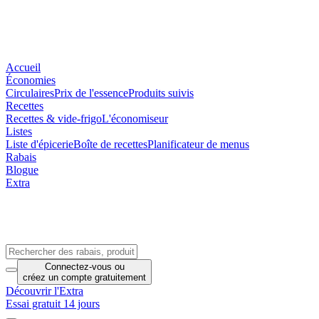
Accueil
Économies
Circulaires
Prix de l'essence
Produits suivis
Recettes
Recettes & vide-frigo
L'économiseur
Listes
Liste d'épicerie
Boîte de recettes
Planificateur de menus
Rabais
Blogue
Extra
Connectez-vous
ou
créez un compte
gratuitement
Découvrir l'Extra
Essai gratuit 14 jours