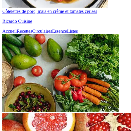
Côtelettes de porc, maïs en crème et tomates cerises
Ricardo Cuisine
Accueil
Recettes
Circulaires
Essence
Listes