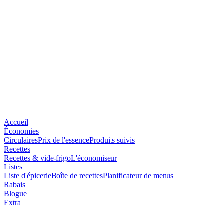
Accueil
Économies
Circulaires
Prix de l'essence
Produits suivis
Recettes
Recettes & vide-frigo
L'économiseur
Listes
Liste d'épicerie
Boîte de recettes
Planificateur de menus
Rabais
Blogue
Extra