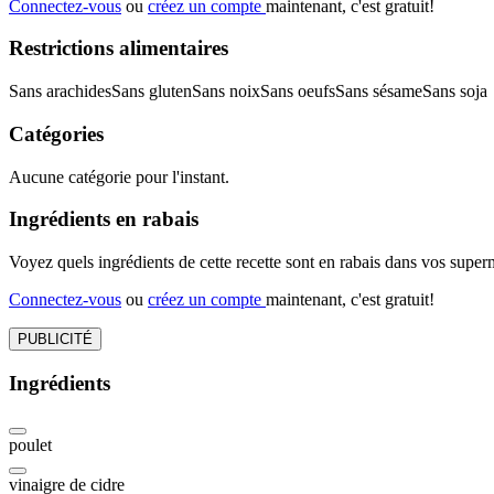
Connectez-vous
ou
créez un compte
maintenant, c'est gratuit!
Restrictions alimentaires
Sans arachides
Sans gluten
Sans noix
Sans oeufs
Sans sésame
Sans soja
Catégories
Aucune catégorie pour l'instant.
Ingrédients en rabais
Voyez quels ingrédients de cette recette sont en rabais dans vos sup
Connectez-vous
ou
créez un compte
maintenant, c'est gratuit!
PUBLICITÉ
Ingrédients
poulet
vinaigre de cidre