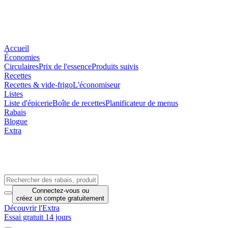
Accueil
Économies
Circulaires
Prix de l'essence
Produits suivis
Recettes
Recettes & vide-frigo
L'économiseur
Listes
Liste d'épicerie
Boîte de recettes
Planificateur de menus
Rabais
Blogue
Extra
Connectez-vous
ou
créez un compte
gratuitement
Découvrir l'Extra
Essai gratuit 14 jours