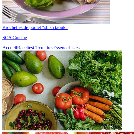
Brochettes de poulet "shish taouk"
SOS Cuisine
Accueil
Recettes
Circulaires
Essence
Listes