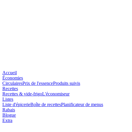
Accueil
Économies
Circulaires
Prix de l'essence
Produits suivis
Recettes
Recettes & vide-frigo
L'économiseur
Listes
Liste d'épicerie
Boîte de recettes
Planificateur de menus
Rabais
Blogue
Extra