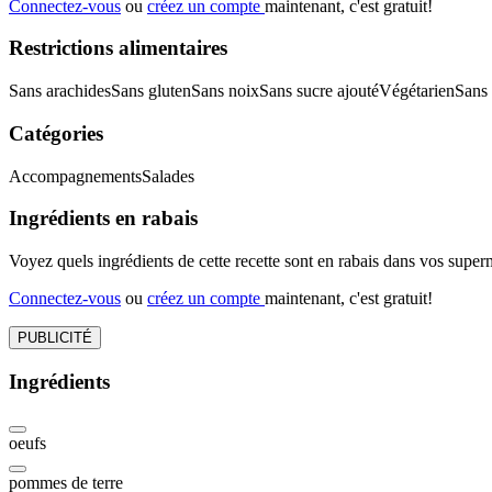
Connectez-vous
ou
créez un compte
maintenant, c'est gratuit!
Restrictions alimentaires
Sans arachides
Sans gluten
Sans noix
Sans sucre ajouté
Végétarien
Sans
Catégories
Accompagnements
Salades
Ingrédients en rabais
Voyez quels ingrédients de cette recette sont en rabais dans vos sup
Connectez-vous
ou
créez un compte
maintenant, c'est gratuit!
PUBLICITÉ
Ingrédients
oeufs
pommes de terre