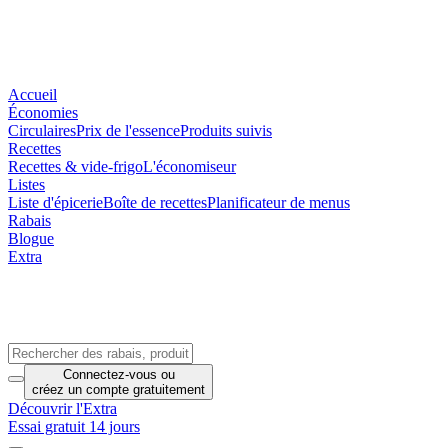
Accueil
Économies
Circulaires
Prix de l'essence
Produits suivis
Recettes
Recettes & vide-frigo
L'économiseur
Listes
Liste d'épicerie
Boîte de recettes
Planificateur de menus
Rabais
Blogue
Extra
Connectez-vous
ou
créez un compte
gratuitement
Découvrir l'Extra
Essai gratuit 14 jours