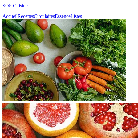
SOS Cuisine
Accueil
Recettes
Circulaires
Essence
Listes