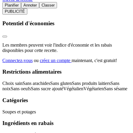
Planifier
Annoter
Classer
PUBLICITÉ
Potentiel d'économies
Les membres peuvent voir l'indice d'économie et les rabais
disponibles pour cette recette.
Connectez-vous
ou
créez un compte
maintenant, c'est gratuit!
Restrictions alimentaires
Choix sain
Sans arachides
Sans gluten
Sans produits laitiers
Sans
noix
Sans oeufs
Sans sucre ajouté
Végétalien
Végétarien
Sans sésame
Catégories
Soupes et potages
Ingrédients en rabais