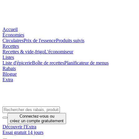
Accueil
Économies
Circulaires
Prix de l'essence
Produits suivis
Recettes
Recettes & vide-frigo
L'économiseur
Listes
Liste d'épicerie
Boîte de recettes
Planificateur de menus
Rabais
Blogue
Extra
Connectez-vous
ou
créez un compte
gratuitement
Découvrir l'Extra
Essai gratuit 14 jours