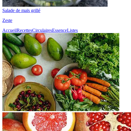
Salade de maïs grillé
Zeste
Accueil
Recettes
Circulaires
Essence
Listes