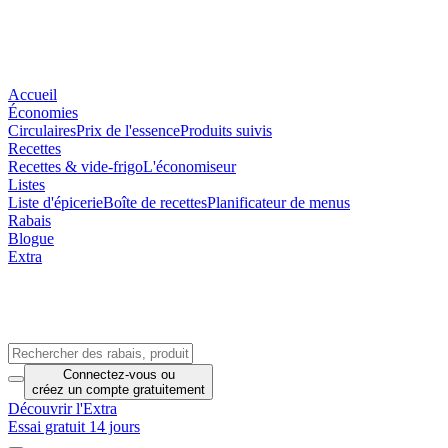
Accueil
Économies
Circulaires
Prix de l'essence
Produits suivis
Recettes
Recettes & vide-frigo
L'économiseur
Listes
Liste d'épicerie
Boîte de recettes
Planificateur de menus
Rabais
Blogue
Extra
Connectez-vous
ou
créez un compte
gratuitement
Découvrir l'Extra
Essai gratuit 14 jours