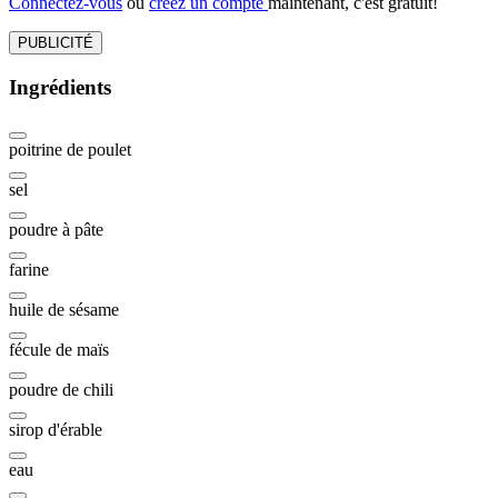
Connectez-vous
ou
créez un compte
maintenant, c'est gratuit!
PUBLICITÉ
Ingrédients
poitrine de poulet
sel
poudre à pâte
farine
huile de sésame
fécule de maïs
poudre de chili
sirop d'érable
eau