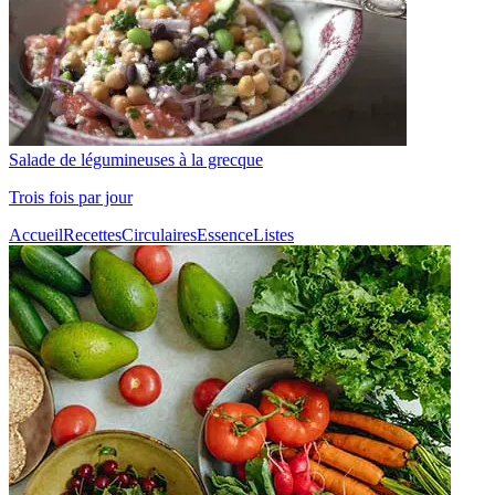
Salade de légumineuses à la grecque
Trois fois par jour
Accueil
Recettes
Circulaires
Essence
Listes