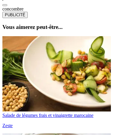
concombre
PUBLICITÉ
Vous aimerez peut-être...
Salade de légumes frais et vinaigrette marocaine
Zeste