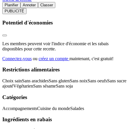
Planifier
Annoter
Classer
PUBLICITÉ
Potentiel d'économies
Les membres peuvent voir l'indice d'économie et les rabais
disponibles pour cette recette.
Connectez-vous
ou
créez un compte
maintenant, c'est gratuit!
Restrictions alimentaires
Choix sain
Sans arachides
Sans gluten
Sans noix
Sans oeufs
Sans sucre
ajouté
Végétarien
Sans sésame
Sans soja
Catégories
Accompagnements
Cuisine du monde
Salades
Ingrédients en rabais