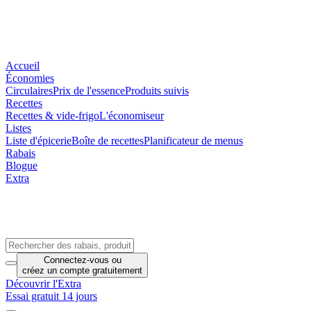
Accueil
Économies
Circulaires
Prix de l'essence
Produits suivis
Recettes
Recettes & vide-frigo
L'économiseur
Listes
Liste d'épicerie
Boîte de recettes
Planificateur de menus
Rabais
Blogue
Extra
Connectez-vous
ou
créez un compte
gratuitement
Découvrir l'Extra
Essai gratuit 14 jours