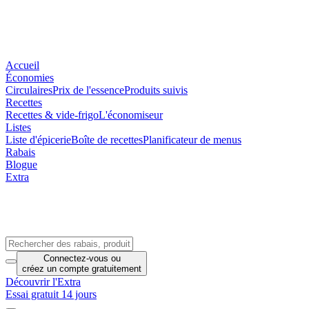
Accueil
Économies
Circulaires
Prix de l'essence
Produits suivis
Recettes
Recettes & vide-frigo
L'économiseur
Listes
Liste d'épicerie
Boîte de recettes
Planificateur de menus
Rabais
Blogue
Extra
Connectez-vous
ou
créez un compte
gratuitement
Découvrir l'Extra
Essai gratuit 14 jours