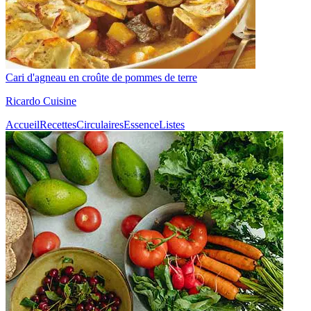
Cari d'agneau en croûte de pommes de terre
Ricardo Cuisine
Accueil
Recettes
Circulaires
Essence
Listes