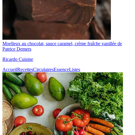
Moelleux au chocolat, sauce caramel, crème fraîche vanillée de
Patrice Demers
Ricardo Cuisine
Accueil
Recettes
Circulaires
Essence
Listes