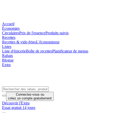
Accueil
Économies
Circulaires
Prix de l'essence
Produits suivis
Recettes
Recettes & vide-frigo
L'économiseur
Listes
Liste d'épicerie
Boîte de recettes
Planificateur de menus
Rabais
Blogue
Extra
Connectez-vous
ou
créez un compte
gratuitement
Découvrir l'Extra
Essai gratuit 14 jours