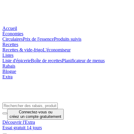
Accueil
Économies
Circulaires
Prix de l'essence
Produits suivis
Recettes
Recettes & vide-frigo
L'économiseur
Listes
Liste d'épicerie
Boîte de recettes
Planificateur de menus
Rabais
Blogue
Extra
Connectez-vous
ou
créez un compte
gratuitement
Découvrir l'Extra
Essai gratuit 14 jours