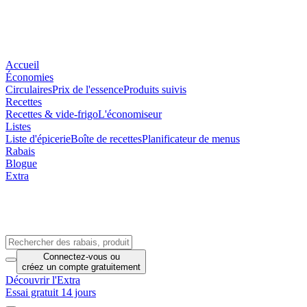
Accueil
Économies
Circulaires
Prix de l'essence
Produits suivis
Recettes
Recettes & vide-frigo
L'économiseur
Listes
Liste d'épicerie
Boîte de recettes
Planificateur de menus
Rabais
Blogue
Extra
Connectez-vous
ou
créez un compte
gratuitement
Découvrir l'Extra
Essai gratuit 14 jours