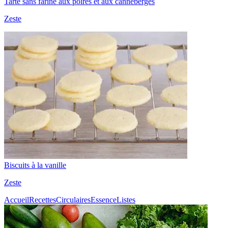
Tarte sans farine aux poires et aux canneberges
Zeste
Biscuits à la vanille
Zeste
Accueil
Recettes
Circulaires
Essence
Listes