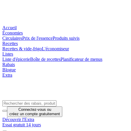
Accueil
Économies
Circulaires
Prix de l'essence
Produits suivis
Recettes
Recettes & vide-frigo
L'économiseur
Listes
Liste d'épicerie
Boîte de recettes
Planificateur de menus
Rabais
Blogue
Extra
Connectez-vous
ou
créez un compte
gratuitement
Découvrir l'Extra
Essai gratuit 14 jours