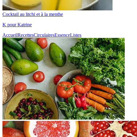
Cocktail au litchi et à la menthe
K pour Katrine
Accueil
Recettes
Circulaires
Essence
Listes