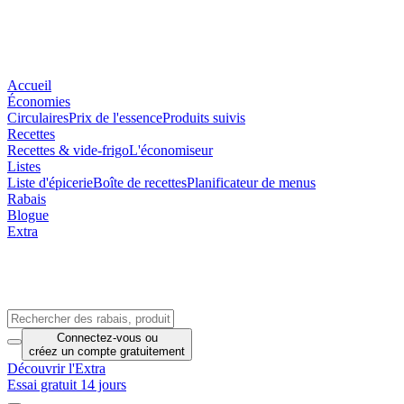
Accueil
Économies
Circulaires
Prix de l'essence
Produits suivis
Recettes
Recettes & vide-frigo
L'économiseur
Listes
Liste d'épicerie
Boîte de recettes
Planificateur de menus
Rabais
Blogue
Extra
Connectez-vous
ou
créez un compte
gratuitement
Découvrir l'Extra
Essai gratuit 14 jours