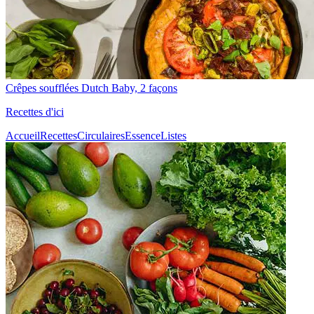
Crêpes soufflées Dutch Baby, 2 façons
Recettes d'ici
Accueil
Recettes
Circulaires
Essence
Listes