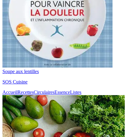
Soupe aux lentilles
SOS Cuisine
Accueil
Recettes
Circulaires
Essence
Listes