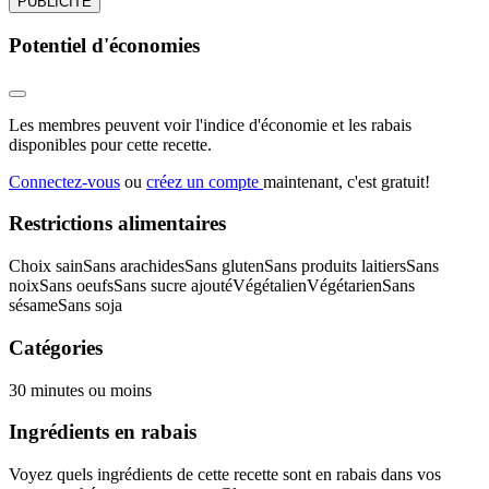
PUBLICITÉ
Potentiel d'économies
Les membres peuvent voir l'indice d'économie et les rabais
disponibles pour cette recette.
Connectez-vous
ou
créez un compte
maintenant, c'est gratuit!
Restrictions alimentaires
Choix sain
Sans arachides
Sans gluten
Sans produits laitiers
Sans
noix
Sans oeufs
Sans sucre ajouté
Végétalien
Végétarien
Sans
sésame
Sans soja
Catégories
30 minutes ou moins
Ingrédients en rabais
Voyez quels ingrédients de cette recette sont en rabais dans vos