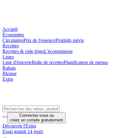
Accueil
Économies
Circulaires
Prix de l'essence
Produits suivis
Recettes
Recettes & vide-frigo
L'économiseur
Listes
Liste d'épicerie
Boîte de recettes
Planificateur de menus
Rabais
Blogue
Extra
Connectez-vous
ou
créez un compte
gratuitement
Découvrir l'Extra
Essai gratuit 14 jours