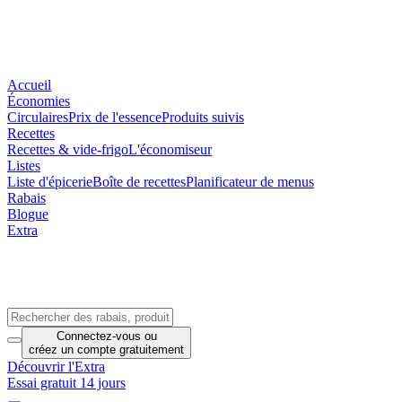
Accueil
Économies
Circulaires
Prix de l'essence
Produits suivis
Recettes
Recettes & vide-frigo
L'économiseur
Listes
Liste d'épicerie
Boîte de recettes
Planificateur de menus
Rabais
Blogue
Extra
Connectez-vous
ou
créez un compte
gratuitement
Découvrir l'Extra
Essai gratuit 14 jours