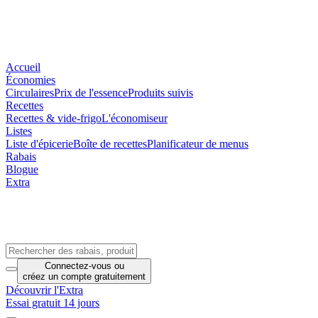
Accueil
Économies
Circulaires
Prix de l'essence
Produits suivis
Recettes
Recettes & vide-frigo
L'économiseur
Listes
Liste d'épicerie
Boîte de recettes
Planificateur de menus
Rabais
Blogue
Extra
Connectez-vous
ou
créez un compte
gratuitement
Découvrir l'Extra
Essai gratuit 14 jours