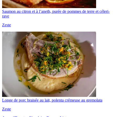
Saumon au citron et à l’aneth, purée de pommes de terre et céleri-
rave
Zeste
Longe de porc braisée au lait, polenta crémeuse au gremolata
Zeste