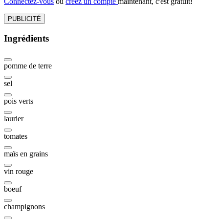
Connectez-vous
ou
créez un compte
maintenant, c'est gratuit!
PUBLICITÉ
Ingrédients
pomme de terre
sel
pois verts
laurier
tomates
maïs en grains
vin rouge
boeuf
champignons