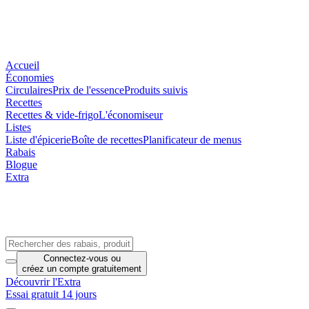
Accueil
Économies
Circulaires
Prix de l'essence
Produits suivis
Recettes
Recettes & vide-frigo
L'économiseur
Listes
Liste d'épicerie
Boîte de recettes
Planificateur de menus
Rabais
Blogue
Extra
Connectez-vous
ou
créez un compte
gratuitement
Découvrir l'Extra
Essai gratuit 14 jours