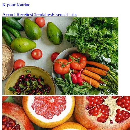
K pour Katrine
Accueil
Recettes
Circulaires
Essence
Listes