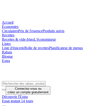
Accueil
Économies
Circulaires
Prix de l'essence
Produits suivis
Recettes
Recettes & vide-frigo
L'économiseur
Listes
Liste d'épicerie
Boîte de recettes
Planificateur de menus
Rabais
Blogue
Extra
Connectez-vous
ou
créez un compte
gratuitement
Découvrir l'Extra
Essai gratuit 14 jours