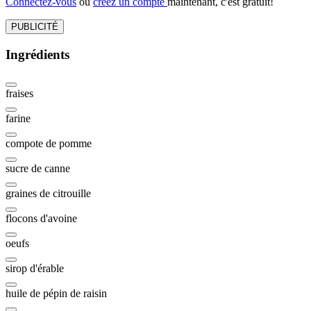
Connectez-vous
ou
créez un compte
maintenant, c'est gratuit!
PUBLICITÉ
Ingrédients
fraises
farine
compote de pomme
sucre de canne
graines de citrouille
flocons d'avoine
oeufs
sirop d'érable
huile de pépin de raisin