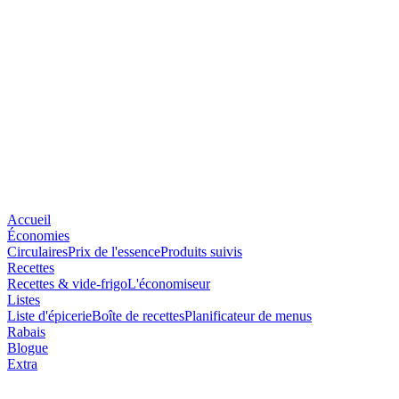
Accueil
Économies
Circulaires
Prix de l'essence
Produits suivis
Recettes
Recettes & vide-frigo
L'économiseur
Listes
Liste d'épicerie
Boîte de recettes
Planificateur de menus
Rabais
Blogue
Extra