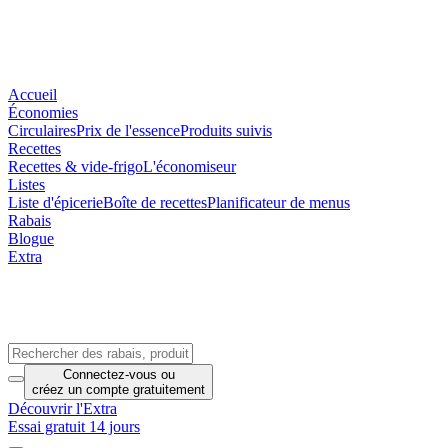
Accueil
Économies
Circulaires
Prix de l'essence
Produits suivis
Recettes
Recettes & vide-frigo
L'économiseur
Listes
Liste d'épicerie
Boîte de recettes
Planificateur de menus
Rabais
Blogue
Extra
Connectez-vous
ou
créez un compte
gratuitement
Découvrir l'Extra
Essai gratuit 14 jours