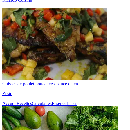
Ricardo Cuisine
Cuisses de poulet boucanées, sauce chien
Zeste
Accueil
Recettes
Circulaires
Essence
Listes