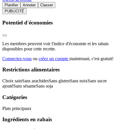
Planifier
Annoter
Classer
PUBLICITÉ
Potentiel d'économies
Les membres peuvent voir l'indice d'économie et les rabais
disponibles pour cette recette.
Connectez-vous
ou
créez un compte
maintenant, c'est gratuit!
Restrictions alimentaires
Choix sain
Sans arachides
Sans gluten
Sans noix
Sans sucre
ajouté
Sans sésame
Sans soja
Catégories
Plats principaux
Ingrédients en rabais