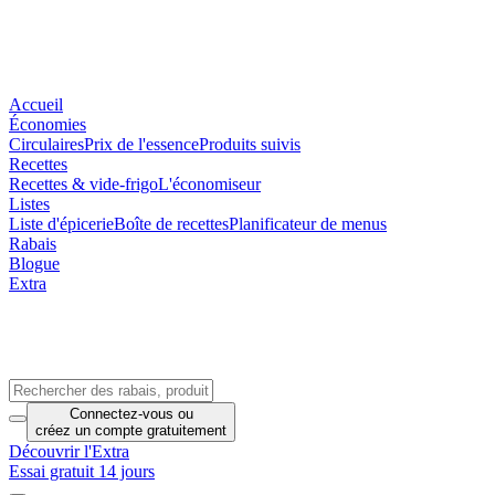
Accueil
Économies
Circulaires
Prix de l'essence
Produits suivis
Recettes
Recettes & vide-frigo
L'économiseur
Listes
Liste d'épicerie
Boîte de recettes
Planificateur de menus
Rabais
Blogue
Extra
Connectez-vous
ou
créez un compte
gratuitement
Découvrir l'Extra
Essai gratuit 14 jours