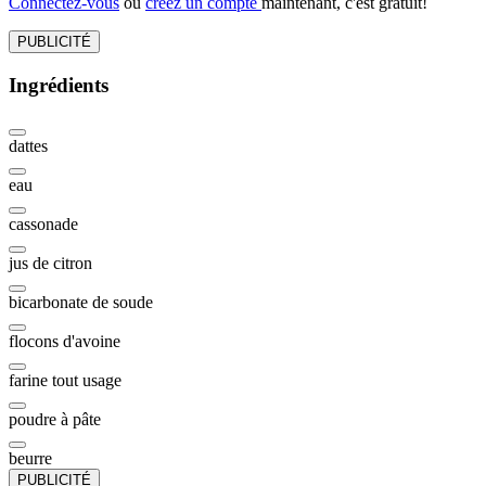
Connectez-vous
ou
créez un compte
maintenant, c'est gratuit!
PUBLICITÉ
Ingrédients
dattes
eau
cassonade
jus de citron
bicarbonate de soude
flocons d'avoine
farine tout usage
poudre à pâte
beurre
PUBLICITÉ