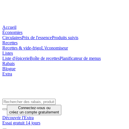
Accueil
Économies
Circulaires
Prix de l'essence
Produits suivis
Recettes
Recettes & vide-frigo
L'économiseur
Listes
Liste d'épicerie
Boîte de recettes
Planificateur de menus
Rabais
Blogue
Extra
Connectez-vous
ou
créez un compte
gratuitement
Découvrir l'Extra
Essai gratuit 14 jours