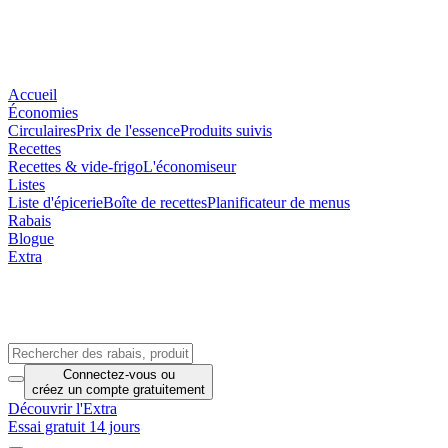
Accueil
Économies
Circulaires
Prix de l'essence
Produits suivis
Recettes
Recettes & vide-frigo
L'économiseur
Listes
Liste d'épicerie
Boîte de recettes
Planificateur de menus
Rabais
Blogue
Extra
Connectez-vous
ou
créez un compte
gratuitement
Découvrir l'Extra
Essai gratuit 14 jours