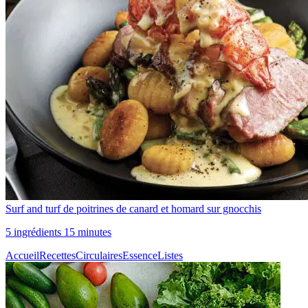
Surf and turf de poitrines de canard et homard sur gnocchis
5 ingrédients 15 minutes
Accueil
Recettes
Circulaires
Essence
Listes