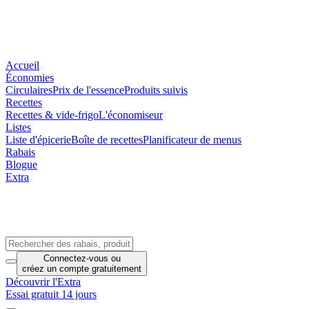
Accueil
Économies
Circulaires
Prix de l'essence
Produits suivis
Recettes
Recettes & vide-frigo
L'économiseur
Listes
Liste d'épicerie
Boîte de recettes
Planificateur de menus
Rabais
Blogue
Extra
Connectez-vous
ou
créez un compte
gratuitement
Découvrir l'Extra
Essai gratuit 14 jours