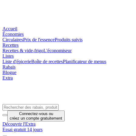
Accueil
Économies
Circulaires
Prix de l'essence
Produits suivis
Recettes
Recettes & vide-frigo
L'économiseur
Listes
Liste d'épicerie
Boîte de recettes
Planificateur de menus
Rabais
Blogue
Extra
Connectez-vous
ou
créez un compte
gratuitement
Découvrir l'Extra
Essai gratuit 14 jours