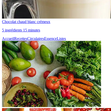
Chocolat chaud blanc crémeux
5 ingrédients 15 minutes
Accueil
Recettes
Circulaires
Essence
Listes