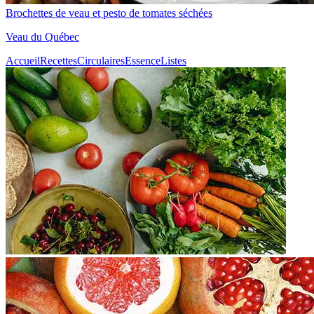
Brochettes de veau et pesto de tomates séchées
Veau du Québec
Accueil
Recettes
Circulaires
Essence
Listes