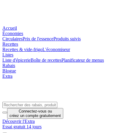
Accueil
Économies
Circulaires
Prix de l'essence
Produits suivis
Recettes
Recettes & vide-frigo
L'économiseur
Listes
Liste d'épicerie
Boîte de recettes
Planificateur de menus
Rabais
Blogue
Extra
Connectez-vous
ou
créez un compte
gratuitement
Découvrir l'Extra
Essai gratuit 14 jours