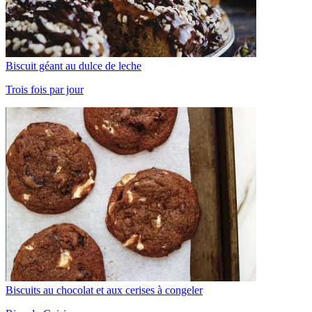
Biscuit géant au dulce de leche
Trois fois par jour
Biscuits au chocolat et aux cerises à congeler