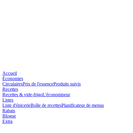
Accueil
Économies
Circulaires
Prix de l'essence
Produits suivis
Recettes
Recettes & vide-frigo
L'économiseur
Listes
Liste d'épicerie
Boîte de recettes
Planificateur de menus
Rabais
Blogue
Extra