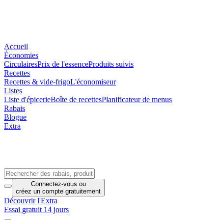
Accueil
Économies
Circulaires
Prix de l'essence
Produits suivis
Recettes
Recettes & vide-frigo
L'économiseur
Listes
Liste d'épicerie
Boîte de recettes
Planificateur de menus
Rabais
Blogue
Extra
Connectez-vous
ou
créez un compte
gratuitement
Découvrir l'Extra
Essai gratuit 14 jours