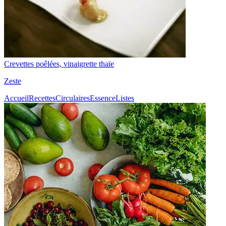
Crevettes poêlées, vinaigrette thaïe
Zeste
Accueil
Recettes
Circulaires
Essence
Listes