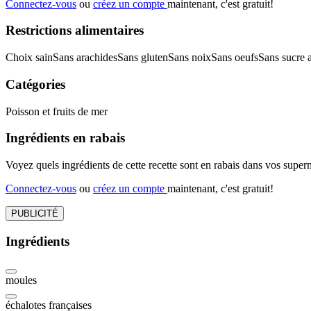
Connectez-vous
ou
créez un compte
maintenant, c'est gratuit!
Restrictions alimentaires
Choix sain
Sans arachides
Sans gluten
Sans noix
Sans oeufs
Sans sucre 
Catégories
Poisson et fruits de mer
Ingrédients en rabais
Voyez quels ingrédients de cette recette sont en rabais dans vos sup
Connectez-vous
ou
créez un compte
maintenant, c'est gratuit!
PUBLICITÉ
Ingrédients
moules
échalotes françaises