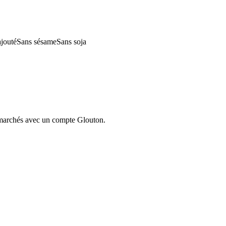
ajouté
Sans sésame
Sans soja
ermarchés avec un compte Glouton.