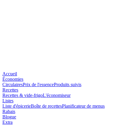
Accueil
Économies
Circulaires
Prix de l'essence
Produits suivis
Recettes
Recettes & vide-frigo
L'économiseur
Listes
Liste d'épicerie
Boîte de recettes
Planificateur de menus
Rabais
Blogue
Extra