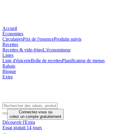
Accueil
Économies
Circulaires
Prix de l'essence
Produits suivis
Recettes
Recettes & vide-frigo
L'économiseur
Listes
Liste d'épicerie
Boîte de recettes
Planificateur de menus
Rabais
Blogue
Extra
Connectez-vous
ou
créez un compte
gratuitement
Découvrir l'Extra
Essai gratuit 14 jours