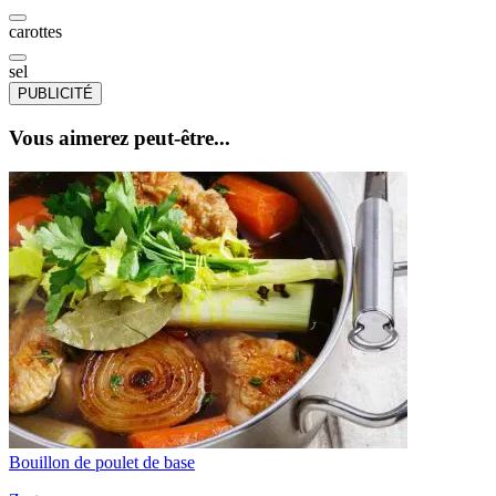
carottes
sel
PUBLICITÉ
Vous aimerez peut-être...
Bouillon de poulet de base