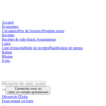
Accueil
Économies
Circulaires
Prix de l'essence
Produits suivis
Recettes
Recettes & vide-frigo
L'économiseur
Listes
Liste d'épicerie
Boîte de recettes
Planificateur de menus
Rabais
Blogue
Extra
Connectez-vous
ou
créez un compte
gratuitement
Découvrir l'Extra
Essai gratuit 14 jours