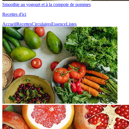
Smoothie au yogourt et à la compote de pommes
Recettes d'ici
Accueil
Recettes
Circulaires
Essence
Listes