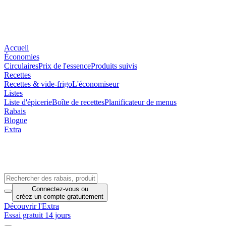
Accueil
Économies
Circulaires
Prix de l'essence
Produits suivis
Recettes
Recettes & vide-frigo
L'économiseur
Listes
Liste d'épicerie
Boîte de recettes
Planificateur de menus
Rabais
Blogue
Extra
Connectez-vous
ou
créez un compte
gratuitement
Découvrir l'Extra
Essai gratuit 14 jours