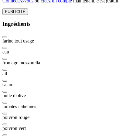
Connectez-vous
ou
créez un compte
maintenant, c'est gratuit!
PUBLICITÉ
Ingrédients
farine tout usage
eau
fromage mozzarella
ail
salami
huile d'olive
tomates italiennes
poivron rouge
poivron vert