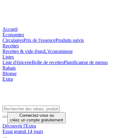
Accueil
Économies
Circulaires
Prix de l'essence
Produits suivis
Recettes
Recettes & vide-frigo
L'économiseur
Listes
Liste d'épicerie
Boîte de recettes
Planificateur de menus
Rabais
Blogue
Extra
Connectez-vous
ou
créez un compte
gratuitement
Découvrir l'Extra
Essai gratuit 14 jours