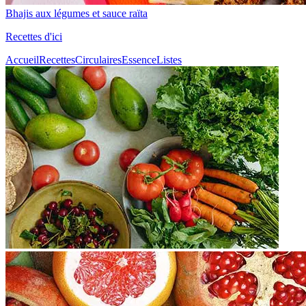
Bhajis aux légumes et sauce raïta
Recettes d'ici
Accueil
Recettes
Circulaires
Essence
Listes