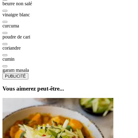
beurre non salé
vinaigre blanc
curcuma
poudre de cari
coriandre
cumin
garam masala
PUBLICITÉ
Vous aimerez peut-être...