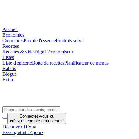
Accueil
Économies
Circulaires
Prix de l'essence
Produits suivis
Recettes
Recettes & vide-frigo
L'économiseur
Listes
Liste d'épicerie
Boîte de recettes
Planificateur de menus
Rabais
Blogue
Extra
Connectez-vous
ou
créez un compte
gratuitement
Découvrir l'Extra
Essai gratuit 14 jours