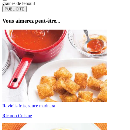
graines de fenouil
PUBLICITÉ
Vous aimerez peut-être...
Raviolis frits, sauce marinara
Ricardo Cuisine