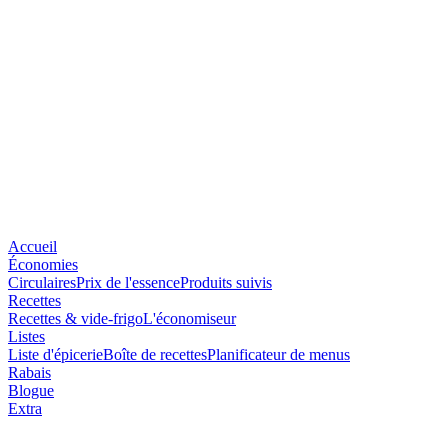
Accueil
Économies
Circulaires
Prix de l'essence
Produits suivis
Recettes
Recettes & vide-frigo
L'économiseur
Listes
Liste d'épicerie
Boîte de recettes
Planificateur de menus
Rabais
Blogue
Extra