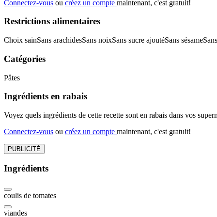
Connectez-vous
ou
créez un compte
maintenant, c'est gratuit!
Restrictions alimentaires
Choix sain
Sans arachides
Sans noix
Sans sucre ajouté
Sans sésame
Sans
Catégories
Pâtes
Ingrédients en rabais
Voyez quels ingrédients de cette recette sont en rabais dans vos sup
Connectez-vous
ou
créez un compte
maintenant, c'est gratuit!
PUBLICITÉ
Ingrédients
coulis de tomates
viandes