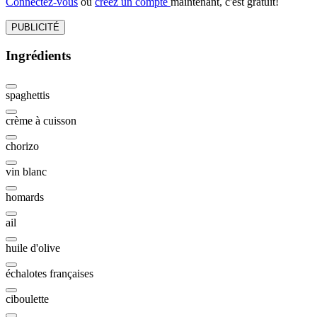
Connectez-vous
ou
créez un compte
maintenant, c'est gratuit!
PUBLICITÉ
Ingrédients
spaghettis
crème à cuisson
chorizo
vin blanc
homards
ail
huile d'olive
échalotes françaises
ciboulette