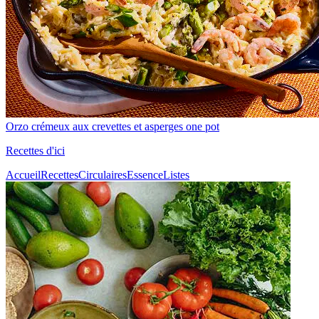
Orzo crémeux aux crevettes et asperges one pot
Recettes d'ici
Accueil
Recettes
Circulaires
Essence
Listes