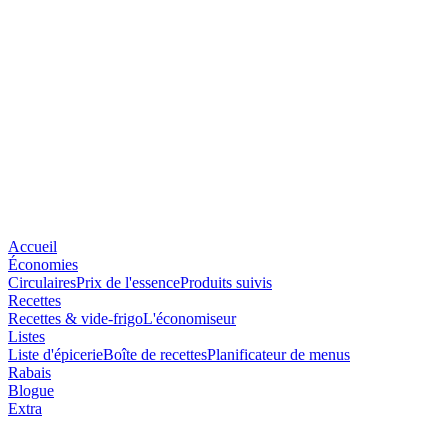
Accueil
Économies
Circulaires
Prix de l'essence
Produits suivis
Recettes
Recettes & vide-frigo
L'économiseur
Listes
Liste d'épicerie
Boîte de recettes
Planificateur de menus
Rabais
Blogue
Extra