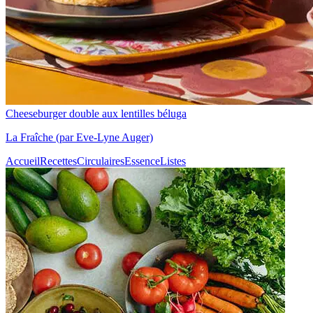
Cheeseburger double aux lentilles béluga
La Fraîche (par Eve-Lyne Auger)
Accueil
Recettes
Circulaires
Essence
Listes