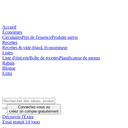
Accueil
Économies
Circulaires
Prix de l'essence
Produits suivis
Recettes
Recettes & vide-frigo
L'économiseur
Listes
Liste d'épicerie
Boîte de recettes
Planificateur de menus
Rabais
Blogue
Extra
Connectez-vous
ou
créez un compte
gratuitement
Découvrir l'Extra
Essai gratuit 14 jours