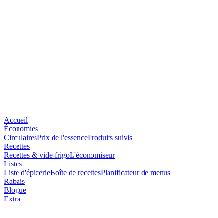
Accueil
Économies
Circulaires
Prix de l'essence
Produits suivis
Recettes
Recettes & vide-frigo
L'économiseur
Listes
Liste d'épicerie
Boîte de recettes
Planificateur de menus
Rabais
Blogue
Extra