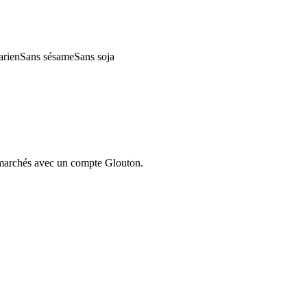
arien
Sans sésame
Sans soja
ermarchés avec un compte Glouton.