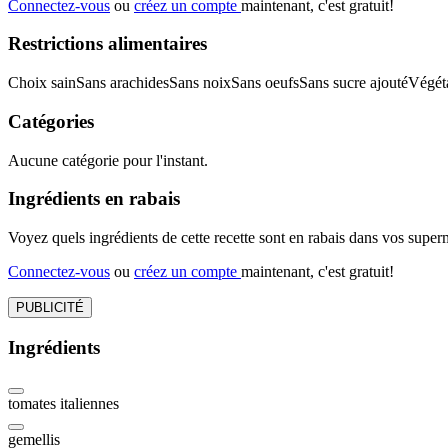
Connectez-vous
ou
créez un compte
maintenant, c'est gratuit!
Restrictions alimentaires
Choix sain
Sans arachides
Sans noix
Sans oeufs
Sans sucre ajouté
Végét
Catégories
Aucune catégorie pour l'instant.
Ingrédients en rabais
Voyez quels ingrédients de cette recette sont en rabais dans vos sup
Connectez-vous
ou
créez un compte
maintenant, c'est gratuit!
PUBLICITÉ
Ingrédients
tomates italiennes
gemellis