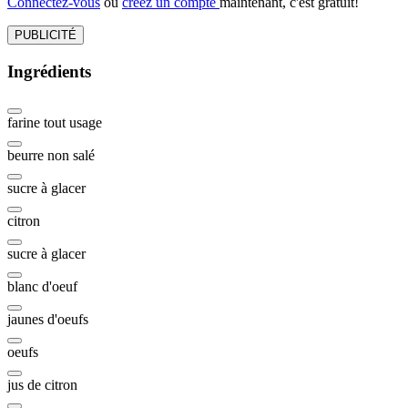
Connectez-vous
ou
créez un compte
maintenant, c'est gratuit!
PUBLICITÉ
Ingrédients
farine tout usage
beurre non salé
sucre à glacer
citron
sucre à glacer
blanc d'oeuf
jaunes d'oeufs
oeufs
jus de citron