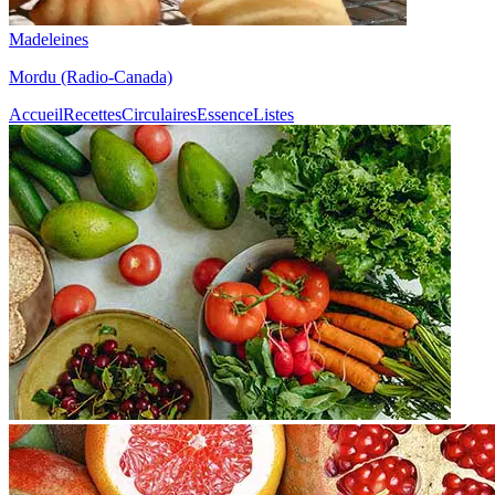
Madeleines
Mordu (Radio-Canada)
Accueil
Recettes
Circulaires
Essence
Listes